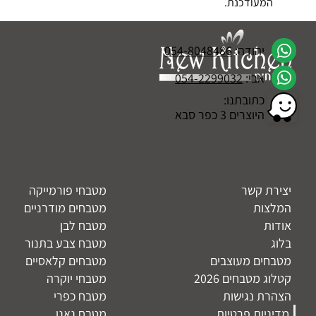
המעודכנת.
יהודה:
054-8048486
אבי:
054-2299032
כתובתנו:
היוצרים 3 כפר סבא
יצירת קשר
מטבחי פורמייקה
המלצות
מטבחים מודרניים
אודות
מטבח לבן
בלוג
מטבח צבע בתנור
מטבחים מעוצבים
מטבחים קלאסיים
קטלוג מטבחים 2026
מטבחי יוקרה
הצהרת נגישות
מטבח כפרי
מדיניות פרטיות
מטבח נאנו