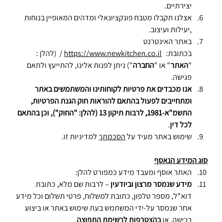
יצירתיים. 
אצלנו תקבלו מטבח פונקציונאלי ומדהים המאופיין בנוחות 
,יעילות ועיצוב.
באתר האינטרנט 
בכתובת:   
https://www.newkitchen.co.il
 /  (להלן : 
"
האתר
" או "
החברה
") ניתן לפנות אלינו, להתייעץ ולתאם 
פגישה.
אנו מכבדים את פרטיות לקוחותינו והמשתמשים באתר 
ומתחייבים לפעול בהתאם להוראות חוק הגנת הפרטיות, 
התשמ"א-1981, לרבות תיקון 13 (להלן: "החוק"), וכן בהתאם 
לכל דין
.
שימוש באתר מעיד על 
הסכמתך
 למדיניות זו.
סוג המידע הנאסף
האתר אוסף ומעבד מידע כמפורט להלן:
מידע שנמסר מרצון וביודעין
 – לרבות שם מלא, כתובת 
דוא"ל, מספר טלפון, כתובת למשלוח, פרטי תשלום וכל מידע 
אחר שנמסר על-ידי המשתמש בעת שימוש באתר או ביצוע 
רכישה, או 
בהצטרפות לרשימת התפוצה
.