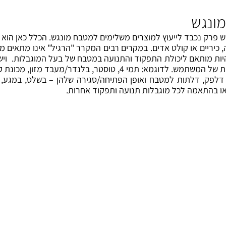
מונגש
פרק נכבד לייעוץ למוצרים משלימים למטבח מונגש. הכלל כאן הוא שה
יריים או קולט אדים. במקרים רבים המקרר "הרגיל" אינו מתאים מבח
יות מותאם ליכולת התפקוד והתנועה במטבח של בעל המוגבלות. ויש
בלנדר/מעבד מזון, מכונת קפה, קומקום חשמלי ועוד.
בח, דלפק, דלתות למטבח ואופן הפתיחה/סגירה שלהן – בשלט, במגע
או בהתאמה לכל מוגבלות תנועה ותפקוד אחרות.
טבח
מוצרי חשמל
כ