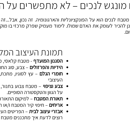
מונגש לנכים – לא מתפשרים על הע
בח לנכים הוא על הפונקציונליות והארגונומיה. זה נכון, אבל...זה 
 להכיר לעומק את האדם שמולו. לימוד מעמיק שפרק מרכזי בו מוקדש
ום.
תמונת העיצוב המל
הסגנון המועדף
- מטבח קלאסי, מט
הידיות והפרזולים
– צבע, סוג החו
חומרי הגלם
– עץ לסוגיו, מתכת,
העיצובי
צבע וציפוי
– מטבח צבוע בתנור, צ
על הגוון והטקסטורה הסופיים.
תאורת המטבח
– למיקום התאורה 
אריחים
– חיפוי קיר המטבח ו/או
אבזרי עיצוב לבית
– הפריטים העי
רוצים לדעת איך מתכננים מטבח 