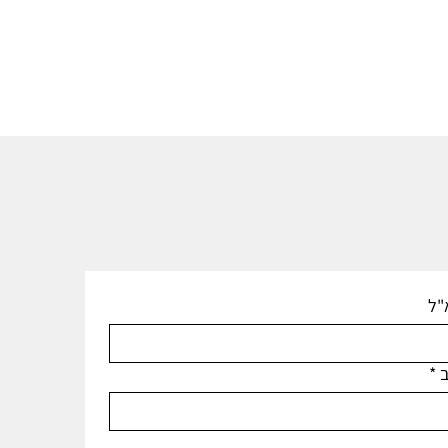
"ל
ב
*