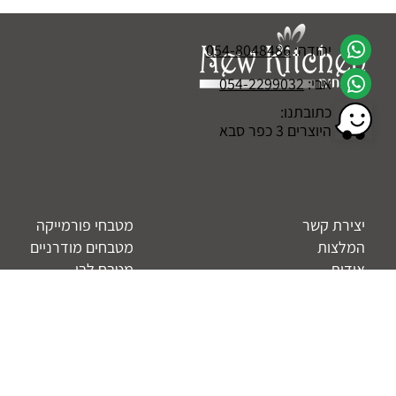
נסקור את היתרונות המרכזיים של מטבח עם פרזול איכותי וכיצד הוא משפיע על
עיצוב הפנים שלכם.
יהודה:
054-8048486
אבי:
054-2299032
כתובתנו:
היוצרים 3 כפר סבא
יצירת קשר
מטבחי פורמייקה
המלצות
מטבחים מודרניים
אודות
מטבח לבן
בלוג
מטבח צבע בתנור
מטבחים מעוצבים
מטבחים קלאסיים